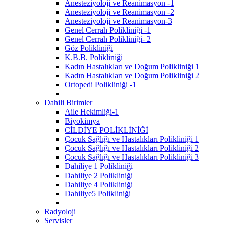
Anesteziyoloji ve Reanimasyon -1
Anesteziyoloji ve Reanimasyon -2
Anesteziyoloji ve Reanimasyon-3
Genel Cerrah Polikliniği -1
Genel Cerrah Polikliniği- 2
Göz Polikliniği
K.B.B. Polikliniği
Kadın Hastalıkları ve Doğum Polikliniği 1
Kadın Hastalıkları ve Doğum Polikliniği 2
Ortopedi Polikliniği -1
Dahili Birimler
Aile Hekimliği-1
Biyokimya
CİLDİYE POLİKLİNİĞİ
Çocuk Sağlığı ve Hastalıkları Polikliniği 1
Çocuk Sağlığı ve Hastalıkları Polikliniği 2
Çocuk Sağlığı ve Hastalıkları Polikliniği 3
Dahiliye 1 Polikliniği
Dahiliye 2 Polikliniği
Dahiliye 4 Polikliniği
Dahiliye5 Polikliniği
Radyoloji
Servisler