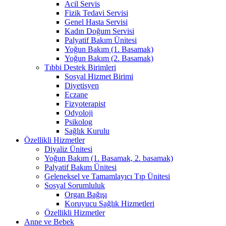
Acil Servis
Fizik Tedavi Servisi
Genel Hasta Servisi
Kadın Doğum Servisi
Palyatif Bakım Ünitesi
Yoğun Bakım (1. Basamak)
Yoğun Bakım (2. Basamak)
Tıbbi Destek Birimleri
Sosyal Hizmet Birimi
Diyetisyen
Eczane
Fizyoterapist
Odyoloji
Psikolog
Sağlık Kurulu
Özellikli Hizmetler
Diyaliz Ünitesi
Yoğun Bakım (1. Basamak, 2. basamak)
Palyatif Bakım Ünitesi
Geleneksel ve Tamamlayıcı Tıp Ünitesi
Sosyal Sorumluluk
Organ Bağışı
Koruyucu Sağlık Hizmetleri
Özellikli Hizmetler
Anne ve Bebek