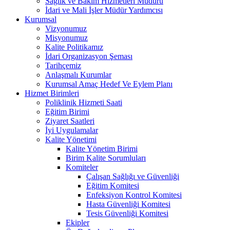
Sağlık ve Bakım Hizmetleri Müdürü
İdari ve Mali İşler Müdür Yardımcısı
Kurumsal
Vizyonumuz
Misyonumuz
Kalite Politikamız
İdari Organizasyon Şeması
Tarihçemiz
Anlaşmalı Kurumlar
Kurumsal Amaç Hedef Ve Eylem Planı
Hizmet Birimleri
Poliklinik Hizmeti Saati
Eğitim Birimi
Ziyaret Saatleri
İyi Uygulamalar
Kalite Yönetimi
Kalite Yönetim Birimi
Birim Kalite Sorumluları
Komiteler
Çalışan Sağlığı ve Güvenliği
Eğitim Komitesi
Enfeksiyon Kontrol Komitesi
Hasta Güvenliği Komitesi
Tesis Güvenliği Komitesi
Ekipler