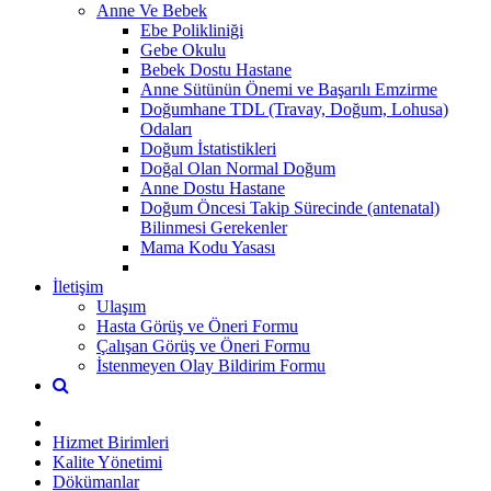
Anne Ve Bebek
Ebe Polikliniği
Gebe Okulu
Bebek Dostu Hastane
Anne Sütünün Önemi ve Başarılı Emzirme
Doğumhane TDL (Travay, Doğum, Lohusa)
Odaları
Doğum İstatistikleri
Doğal Olan Normal Doğum
Anne Dostu Hastane
Doğum Öncesi Takip Sürecinde (antenatal)
Bilinmesi Gerekenler
Mama Kodu Yasası
İletişim
Ulaşım
Hasta Görüş ve Öneri Formu
Çalışan Görüş ve Öneri Formu
İstenmeyen Olay Bildirim Formu
Hizmet Birimleri
Kalite Yönetimi
Dökümanlar