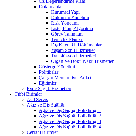
Öz Değerlendirme Planı
Dökümanlar
Kurumsal Yapı
Döküman Yönetimi
Risk Yönetimi
Liste, Plan, Algoritma
Görev Tanımları
Temizlik Planları
Dış Kaynaklı Dökümanlar
Yaşam Sonu Hizmetler
Transfüzyon Hizmetleri
Organ Ve Doku Nakli Hizmetleri
Gösterge Yönetimi
Politikalar
Çalışan Memnuniyet Anketi
Eğitimler
Evde Sağlık Hizmetleri
Tıbbi Birimler
Acil Servis
Ağız ve Diş Sağlığı
Ağız ve Diş Sağlığı Polikliniği 1
Ağız ve Diş Sağlığı Polikliniği 2
Ağız ve Diş Sağlığı Polikliniği 3
Ağız ve Diş Sağlığı Polikliniği 4
Cerrahi Birimler