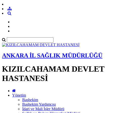
ANKARA İL SAĞLIK MÜDÜRLÜĞÜ
KIZILCAHAMAM DEVLET
HASTANESİ
Yönetim
Başhekim
Başhekim Yardımcısı
İdari ve Mali İşler Müdürü