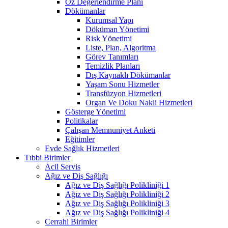
Öz Değerlendirme Planı
Dökümanlar
Kurumsal Yapı
Döküman Yönetimi
Risk Yönetimi
Liste, Plan, Algoritma
Görev Tanımları
Temizlik Planları
Dış Kaynaklı Dökümanlar
Yaşam Sonu Hizmetler
Transfüzyon Hizmetleri
Organ Ve Doku Nakli Hizmetleri
Gösterge Yönetimi
Politikalar
Çalışan Memnuniyet Anketi
Eğitimler
Evde Sağlık Hizmetleri
Tıbbi Birimler
Acil Servis
Ağız ve Diş Sağlığı
Ağız ve Diş Sağlığı Polikliniği 1
Ağız ve Diş Sağlığı Polikliniği 2
Ağız ve Diş Sağlığı Polikliniği 3
Ağız ve Diş Sağlığı Polikliniği 4
Cerrahi Birimler