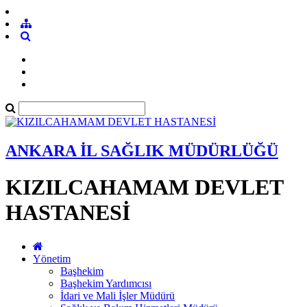
ANKARA İL SAĞLIK MÜDÜRLÜĞÜ
KIZILCAHAMAM DEVLET
HASTANESİ
Yönetim
Başhekim
Başhekim Yardımcısı
İdari ve Mali İşler Müdürü