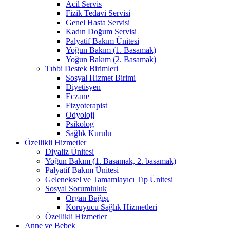
Acil Servis
Fizik Tedavi Servisi
Genel Hasta Servisi
Kadın Doğum Servisi
Palyatif Bakım Ünitesi
Yoğun Bakım (1. Basamak)
Yoğun Bakım (2. Basamak)
Tıbbi Destek Birimleri
Sosyal Hizmet Birimi
Diyetisyen
Eczane
Fizyoterapist
Odyoloji
Psikolog
Sağlık Kurulu
Özellikli Hizmetler
Diyaliz Ünitesi
Yoğun Bakım (1. Basamak, 2. basamak)
Palyatif Bakım Ünitesi
Geleneksel ve Tamamlayıcı Tıp Ünitesi
Sosyal Sorumluluk
Organ Bağışı
Koruyucu Sağlık Hizmetleri
Özellikli Hizmetler
Anne ve Bebek