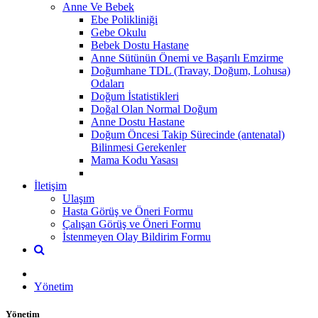
Anne Ve Bebek
Ebe Polikliniği
Gebe Okulu
Bebek Dostu Hastane
Anne Sütünün Önemi ve Başarılı Emzirme
Doğumhane TDL (Travay, Doğum, Lohusa)
Odaları
Doğum İstatistikleri
Doğal Olan Normal Doğum
Anne Dostu Hastane
Doğum Öncesi Takip Sürecinde (antenatal)
Bilinmesi Gerekenler
Mama Kodu Yasası
İletişim
Ulaşım
Hasta Görüş ve Öneri Formu
Çalışan Görüş ve Öneri Formu
İstenmeyen Olay Bildirim Formu
Yönetim
Yönetim