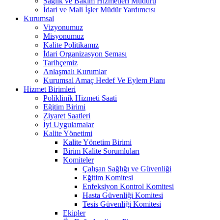
Sağlık ve Bakım Hizmetleri Müdürü
İdari ve Mali İşler Müdür Yardımcısı
Kurumsal
Vizyonumuz
Misyonumuz
Kalite Politikamız
İdari Organizasyon Şeması
Tarihçemiz
Anlaşmalı Kurumlar
Kurumsal Amaç Hedef Ve Eylem Planı
Hizmet Birimleri
Poliklinik Hizmeti Saati
Eğitim Birimi
Ziyaret Saatleri
İyi Uygulamalar
Kalite Yönetimi
Kalite Yönetim Birimi
Birim Kalite Sorumluları
Komiteler
Çalışan Sağlığı ve Güvenliği
Eğitim Komitesi
Enfeksiyon Kontrol Komitesi
Hasta Güvenliği Komitesi
Tesis Güvenliği Komitesi
Ekipler