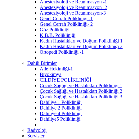
Anesteziyoloji ve Reanimasyon -1
Anesteziyoloji ve Reanimasyon -2
Anesteziyoloji ve Reanimasyon-3
Genel Cerrah Polikliniği -1
Genel Cerrah Polikliniği- 2
Göz Polikliniği
K.B.B. Polikliniği
Kadın Hastalıkları ve Doğum Polikliniği 1
Kadın Hastalıkları ve Doğum Polikliniği 2
Ortopedi Polikliniği -1
Dahili Birimler
Aile Hekimliği-1
Biyokimya
CİLDİYE POLİKLİNİĞİ
Çocuk Sağlığı ve Hastalıkları Polikliniği 1
Çocuk Sağlığı ve Hastalıkları Polikliniği 2
Çocuk Sağlığı ve Hastalıkları Polikliniği 3
Dahiliye 1 Polikliniği
Dahiliye 2 Polikliniği
Dahiliye 4 Polikliniği
Dahiliye5 Polikliniği
Radyoloji
Servisler