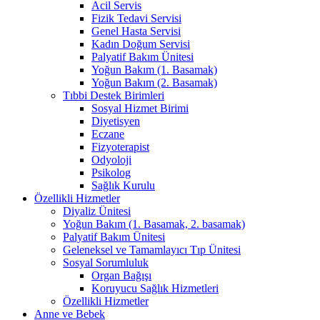
Acil Servis
Fizik Tedavi Servisi
Genel Hasta Servisi
Kadın Doğum Servisi
Palyatif Bakım Ünitesi
Yoğun Bakım (1. Basamak)
Yoğun Bakım (2. Basamak)
Tıbbi Destek Birimleri
Sosyal Hizmet Birimi
Diyetisyen
Eczane
Fizyoterapist
Odyoloji
Psikolog
Sağlık Kurulu
Özellikli Hizmetler
Diyaliz Ünitesi
Yoğun Bakım (1. Basamak, 2. basamak)
Palyatif Bakım Ünitesi
Geleneksel ve Tamamlayıcı Tıp Ünitesi
Sosyal Sorumluluk
Organ Bağışı
Koruyucu Sağlık Hizmetleri
Özellikli Hizmetler
Anne ve Bebek