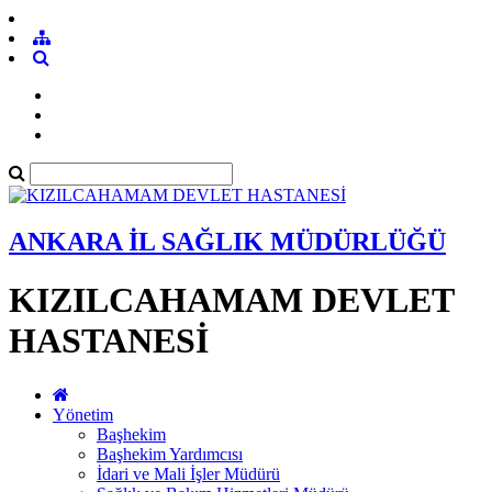
ANKARA İL SAĞLIK MÜDÜRLÜĞÜ
KIZILCAHAMAM DEVLET
HASTANESİ
Yönetim
Başhekim
Başhekim Yardımcısı
İdari ve Mali İşler Müdürü