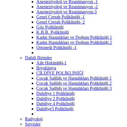
Anesteziyoloji ve Reanimasyon -1
Anesteziyoloji ve Reanimasyon -2
Anesteziyoloji ve Reanimasyon-3
Genel Cerrah Polikliniği -1
Genel Cerrah Polikliniği- 2
Göz Polikliniği
K.B.B. Polikliniği
Kadın Hastalıkları ve Doğum Polikliniği 1
Kadın Hastalıkları ve Doğum Polikliniği 2
Ortopedi Polikliniği -1
Dahili Birimler
Aile Hekimliği-1
Biyokimya
CİLDİYE POLİKLİNİĞİ
Çocuk Sağlığı ve Hastalıkları Polikliniği 1
Çocuk Sağlığı ve Hastalıkları Polikliniği 2
Çocuk Sağlığı ve Hastalıkları Polikliniği 3
Dahiliye 1 Polikliniği
Dahiliye 2 Polikliniği
Dahiliye 4 Polikliniği
Dahiliye5 Polikliniği
Radyoloji
Servisler