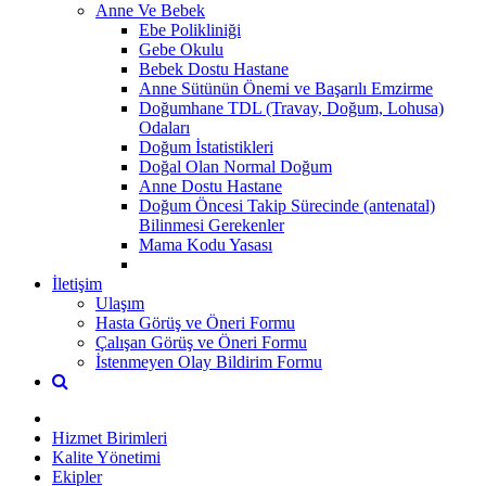
Anne Ve Bebek
Ebe Polikliniği
Gebe Okulu
Bebek Dostu Hastane
Anne Sütünün Önemi ve Başarılı Emzirme
Doğumhane TDL (Travay, Doğum, Lohusa)
Odaları
Doğum İstatistikleri
Doğal Olan Normal Doğum
Anne Dostu Hastane
Doğum Öncesi Takip Sürecinde (antenatal)
Bilinmesi Gerekenler
Mama Kodu Yasası
İletişim
Ulaşım
Hasta Görüş ve Öneri Formu
Çalışan Görüş ve Öneri Formu
İstenmeyen Olay Bildirim Formu
Hizmet Birimleri
Kalite Yönetimi
Ekipler