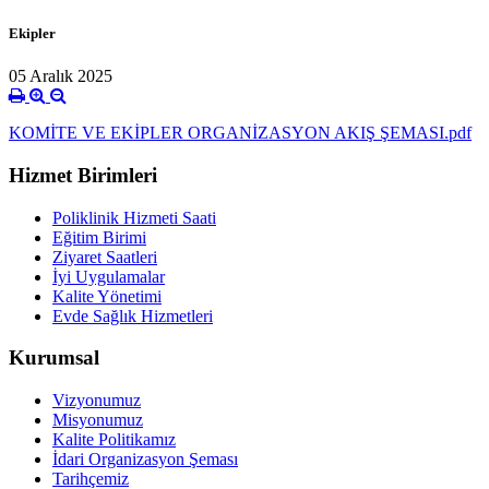
Ekipler
05 Aralık 2025
KOMİTE VE EKİPLER ORGANİZASYON AKIŞ ŞEMASI.pdf
Hizmet Birimleri
Poliklinik Hizmeti Saati
Eğitim Birimi
Ziyaret Saatleri
İyi Uygulamalar
Kalite Yönetimi
Evde Sağlık Hizmetleri
Kurumsal
Vizyonumuz
Misyonumuz
Kalite Politikamız
İdari Organizasyon Şeması
Tarihçemiz