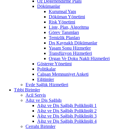
Öz Değerlendirme Planı
Dökümanlar
Kurumsal Yapı
Döküman Yönetimi
Risk Yönetimi
Liste, Plan, Algoritma
Görev Tanımları
Temizlik Planları
Dış Kaynaklı Dökümanlar
Yaşam Sonu Hizmetler
Transfüzyon Hizmetleri
Organ Ve Doku Nakli Hizmetleri
Gösterge Yönetimi
Politikalar
Çalışan Memnuniyet Anketi
Eğitimler
Evde Sağlık Hizmetleri
Tıbbi Birimler
Acil Servis
Ağız ve Diş Sağlığı
Ağız ve Diş Sağlığı Polikliniği 1
Ağız ve Diş Sağlığı Polikliniği 2
Ağız ve Diş Sağlığı Polikliniği 3
Ağız ve Diş Sağlığı Polikliniği 4
Cerrahi Birimler