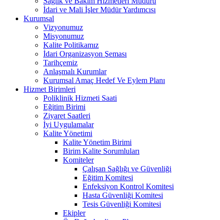
Sağlık ve Bakım Hizmetleri Müdürü
İdari ve Mali İşler Müdür Yardımcısı
Kurumsal
Vizyonumuz
Misyonumuz
Kalite Politikamız
İdari Organizasyon Şeması
Tarihçemiz
Anlaşmalı Kurumlar
Kurumsal Amaç Hedef Ve Eylem Planı
Hizmet Birimleri
Poliklinik Hizmeti Saati
Eğitim Birimi
Ziyaret Saatleri
İyi Uygulamalar
Kalite Yönetimi
Kalite Yönetim Birimi
Birim Kalite Sorumluları
Komiteler
Çalışan Sağlığı ve Güvenliği
Eğitim Komitesi
Enfeksiyon Kontrol Komitesi
Hasta Güvenliği Komitesi
Tesis Güvenliği Komitesi
Ekipler