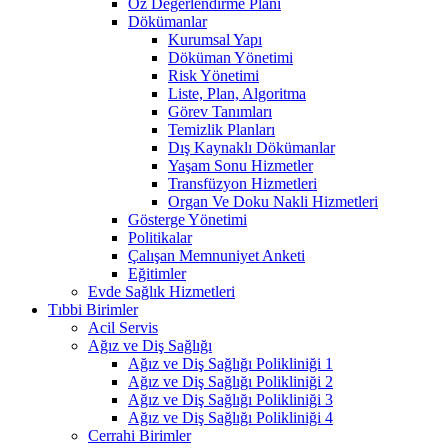
Öz Değerlendirme Planı
Dökümanlar
Kurumsal Yapı
Döküman Yönetimi
Risk Yönetimi
Liste, Plan, Algoritma
Görev Tanımları
Temizlik Planları
Dış Kaynaklı Dökümanlar
Yaşam Sonu Hizmetler
Transfüzyon Hizmetleri
Organ Ve Doku Nakli Hizmetleri
Gösterge Yönetimi
Politikalar
Çalışan Memnuniyet Anketi
Eğitimler
Evde Sağlık Hizmetleri
Tıbbi Birimler
Acil Servis
Ağız ve Diş Sağlığı
Ağız ve Diş Sağlığı Polikliniği 1
Ağız ve Diş Sağlığı Polikliniği 2
Ağız ve Diş Sağlığı Polikliniği 3
Ağız ve Diş Sağlığı Polikliniği 4
Cerrahi Birimler