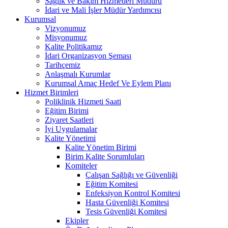
Sağlık ve Bakım Hizmetleri Müdürü
İdari ve Mali İşler Müdür Yardımcısı
Kurumsal
Vizyonumuz
Misyonumuz
Kalite Politikamız
İdari Organizasyon Şeması
Tarihçemiz
Anlaşmalı Kurumlar
Kurumsal Amaç Hedef Ve Eylem Planı
Hizmet Birimleri
Poliklinik Hizmeti Saati
Eğitim Birimi
Ziyaret Saatleri
İyi Uygulamalar
Kalite Yönetimi
Kalite Yönetim Birimi
Birim Kalite Sorumluları
Komiteler
Çalışan Sağlığı ve Güvenliği
Eğitim Komitesi
Enfeksiyon Kontrol Komitesi
Hasta Güvenliği Komitesi
Tesis Güvenliği Komitesi
Ekipler