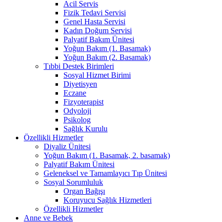
Acil Servis
Fizik Tedavi Servisi
Genel Hasta Servisi
Kadın Doğum Servisi
Palyatif Bakım Ünitesi
Yoğun Bakım (1. Basamak)
Yoğun Bakım (2. Basamak)
Tıbbi Destek Birimleri
Sosyal Hizmet Birimi
Diyetisyen
Eczane
Fizyoterapist
Odyoloji
Psikolog
Sağlık Kurulu
Özellikli Hizmetler
Diyaliz Ünitesi
Yoğun Bakım (1. Basamak, 2. basamak)
Palyatif Bakım Ünitesi
Geleneksel ve Tamamlayıcı Tıp Ünitesi
Sosyal Sorumluluk
Organ Bağışı
Koruyucu Sağlık Hizmetleri
Özellikli Hizmetler
Anne ve Bebek