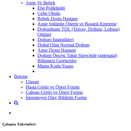
Anne Ve Bebek
Ebe Polikliniği
Gebe Okulu
Bebek Dostu Hastane
Anne Sütünün Önemi ve Başarılı Emzirme
Doğumhane TDL (Travay, Doğum, Lohusa)
Odaları
Doğum İstatistikleri
Doğal Olan Normal Doğum
Anne Dostu Hastane
Doğum Öncesi Takip Sürecinde (antenatal)
Bilinmesi Gerekenler
Mama Kodu Yasası
İletişim
Ulaşım
Hasta Görüş ve Öneri Formu
Çalışan Görüş ve Öneri Formu
İstenmeyen Olay Bildirim Formu
Çalışma Takvimleri