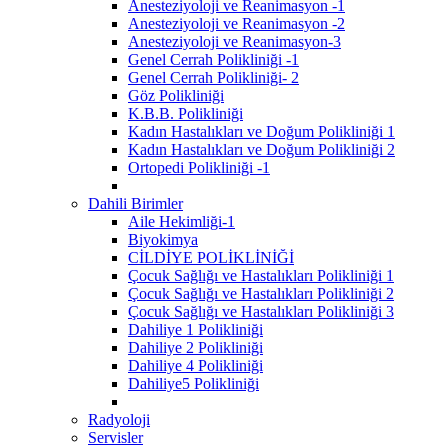
Anesteziyoloji ve Reanimasyon -1
Anesteziyoloji ve Reanimasyon -2
Anesteziyoloji ve Reanimasyon-3
Genel Cerrah Polikliniği -1
Genel Cerrah Polikliniği- 2
Göz Polikliniği
K.B.B. Polikliniği
Kadın Hastalıkları ve Doğum Polikliniği 1
Kadın Hastalıkları ve Doğum Polikliniği 2
Ortopedi Polikliniği -1
Dahili Birimler
Aile Hekimliği-1
Biyokimya
CİLDİYE POLİKLİNİĞİ
Çocuk Sağlığı ve Hastalıkları Polikliniği 1
Çocuk Sağlığı ve Hastalıkları Polikliniği 2
Çocuk Sağlığı ve Hastalıkları Polikliniği 3
Dahiliye 1 Polikliniği
Dahiliye 2 Polikliniği
Dahiliye 4 Polikliniği
Dahiliye5 Polikliniği
Radyoloji
Servisler