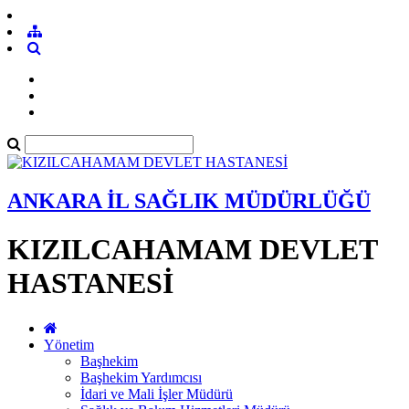
ANKARA İL SAĞLIK MÜDÜRLÜĞÜ
KIZILCAHAMAM DEVLET
HASTANESİ
Yönetim
Başhekim
Başhekim Yardımcısı
İdari ve Mali İşler Müdürü